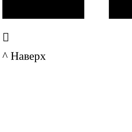

^ Наверх