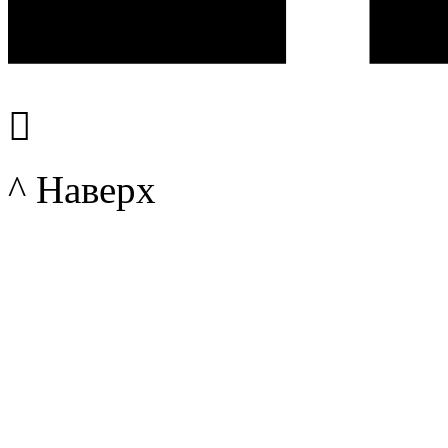

^ Наверх